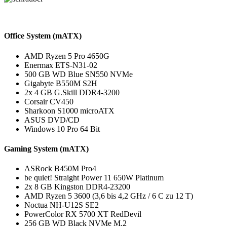
Office System (mATX)
AMD Ryzen 5 Pro 4650G
Enermax ETS-N31-02
500 GB WD Blue SN550 NVMe
Gigabyte B550M S2H
2x 4 GB G.Skill DDR4-3200
Corsair CV450
Sharkoon S1000 microATX
ASUS DVD/CD
Windows 10 Pro 64 Bit
Gaming System (mATX)
ASRock B450M Pro4
be quiet! Straight Power 11 650W Platinum
2x 8 GB Kingston DDR4-23200
AMD Ryzen 5 3600 (3,6 bis 4,2 GHz / 6 C zu 12 T)
Noctua NH-U12S SE2
PowerColor RX 5700 XT RedDevil
256 GB WD Black NVMe M.2