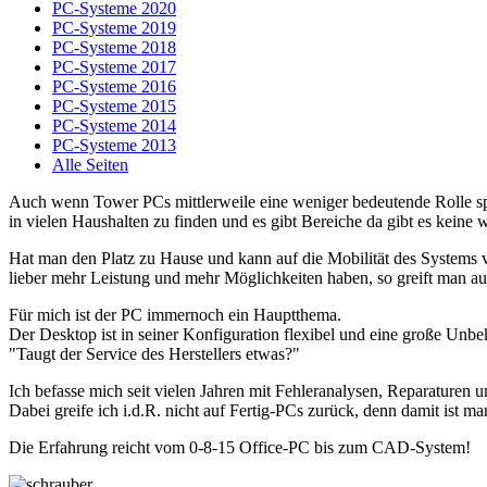
PC-Systeme 2020
PC-Systeme 2019
PC-Systeme 2018
PC-Systeme 2017
PC-Systeme 2016
PC-Systeme 2015
PC-Systeme 2014
PC-Systeme 2013
Alle Seiten
Auch wenn Tower PCs mittlerweile eine weniger bedeutende Rolle spi
in vielen Haushalten zu finden und es gibt Bereiche da gibt es keine w
Hat man den Platz zu Hause und kann auf die Mobilität des Systems v
lieber mehr Leistung und mehr Möglichkeiten haben, so greift man 
Für mich ist der PC immernoch ein Hauptthema.
Der Desktop ist in seiner Konfiguration flexibel und eine große Unbek
"Taugt der Service des Herstellers etwas?"
Ich befasse mich seit vielen Jahren mit Fehleranalysen, Reparature
Dabei greife ich i.d.R. nicht auf Fertig-PCs zurück, denn damit ist m
Die Erfahrung reicht vom 0-8-15 Office-PC bis zum CAD-System!