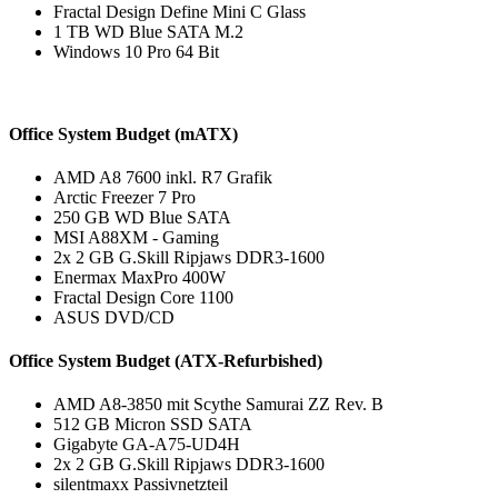
Fractal Design Define Mini C Glass
1 TB WD Blue SATA M.2
Windows 10 Pro 64 Bit
Office System Budget (mATX)
AMD A8 7600 inkl. R7 Grafik
Arctic Freezer 7 Pro
250 GB WD Blue SATA
MSI A88XM - Gaming
2x 2 GB G.Skill Ripjaws DDR3-1600
Enermax MaxPro 400W
Fractal Design Core 1100
ASUS DVD/CD
Office System Budget (ATX-Refurbished)
AMD A8-3850 mit Scythe Samurai ZZ Rev. B
512 GB Micron SSD SATA
Gigabyte GA-A75-UD4H
2x 2 GB G.Skill Ripjaws DDR3-1600
silentmaxx Passivnetzteil