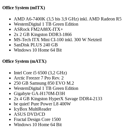
Office System (mITX)
AMD A6-7400K (3,5 bis 3,9 GHz) inkl. AMD Radeon R5
WesternDigital 1 TB Green Edition
ASRock FM2A88X-ITX+
2x 2 GB Kingston DDR3-1866
MS-Tech ITX Mini CI-100 inkl. 300 W Netzteil
SanDisk PLUS 240 GB
Windows 10 Home 64 Bit
Office System (mATX)
Intel Core i5 6500 (3,2 GHz)
Arctic Freezer 7 Pro Rev. 2
250 GB Samsung 850 EVO M.2
WesternDigital 1 TB Green Edition
Gigabyte GA-H170M-D3H
2x 4 GB Kingston HyperX Savage DDR4-2133
be quiet! Pure Power L8 400W
IcyBox MultiReader
ASUS DVD/CD
Fractal Design Core 1500
Windows 10 Home 64 Bit