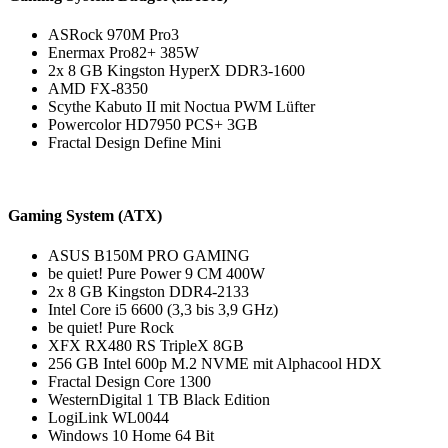
ASRock 970M Pro3
Enermax Pro82+ 385W
2x 8 GB Kingston HyperX DDR3-1600
AMD FX-8350
Scythe Kabuto II mit Noctua PWM Lüfter
Powercolor HD7950 PCS+ 3GB
Fractal Design Define Mini
Gaming System (ATX)
ASUS B150M PRO GAMING
be quiet! Pure Power 9 CM 400W
2x 8 GB Kingston DDR4-2133
Intel Core i5 6600 (3,3 bis 3,9 GHz)
be quiet! Pure Rock
XFX RX480 RS TripleX 8GB
256 GB Intel 600p M.2 NVME mit Alphacool HDX
Fractal Design Core 1300
WesternDigital 1 TB Black Edition
LogiLink WL0044
Windows 10 Home 64 Bit