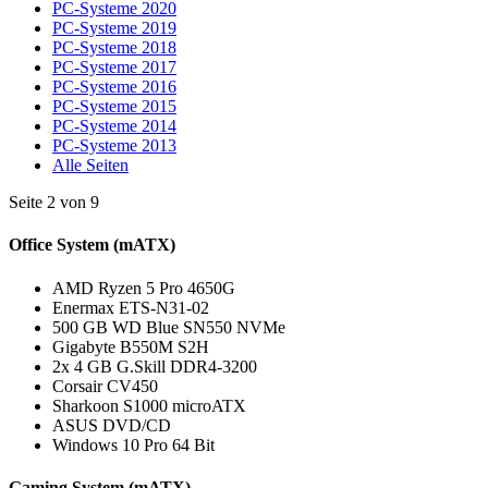
PC-Systeme 2020
PC-Systeme 2019
PC-Systeme 2018
PC-Systeme 2017
PC-Systeme 2016
PC-Systeme 2015
PC-Systeme 2014
PC-Systeme 2013
Alle Seiten
Seite 2 von 9
Office System (mATX)
AMD Ryzen 5 Pro 4650G
Enermax ETS-N31-02
500 GB WD Blue SN550 NVMe
Gigabyte B550M S2H
2x 4 GB G.Skill DDR4-3200
Corsair CV450
Sharkoon S1000 microATX
ASUS DVD/CD
Windows 10 Pro 64 Bit
Gaming System (mATX)