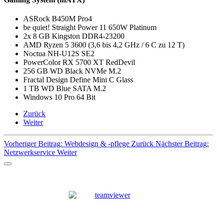
ASRock B450M Pro4
be quiet! Straight Power 11 650W Platinum
2x 8 GB Kingston DDR4-23200
AMD Ryzen 5 3600 (3,6 bis 4,2 GHz / 6 C zu 12 T)
Noctua NH-U12S SE2
PowerColor RX 5700 XT RedDevil
256 GB WD Black NVMe M.2
Fractal Design Define Mini C Glass
1 TB WD Blue SATA M.2
Windows 10 Pro 64 Bit
Zurück
Weiter
Vorheriger Beitrag: Webdesign & -pflege
Zurück
Nächster Beitrag:
Netzwerkservice
Weiter